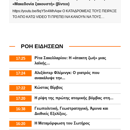
«Μακεδονία ξακουστή» (βίντεο)
https://youtu.be/9qY5n4MhAqw Ο ΚΑΤΑΔΡΟΜΕΑΣ ΤΟΥΣ ΠΕΙΡΑΞΕ
ΤΟ ΑΠΟ ΚΑΤΩ VIDEO ΤΙ ΠΡΕΠΕΙ ΝΑ ΚΑΝΟΥΝ ΝΑ ΤΟΥΣ…
ΡΟΗ ΕΙΔΗΣΕΩΝ
Ρίτα Σακελλαρίου: Η «άτακτη ζωή» μιας
17:25
λαϊκής...
Αλεξάντερ Φλέμινγκ: Ο γιατρός που
17:24
ανακάλυψε την...
Κώστας Βίρβος
17:22
Η ρίψη της πρώτης ατομικής βόμβας στη...
17:20
Γεωπολιτική, Γεωστρατηγική, Άμυνα και
16:38
Διεθνείς Εξελίξεις.
Η Μεταμόρφωση του Σωτήρος
16:20