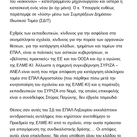
του «κόκκινου» – κατεστραμμένου μηχανουργείου και ύστερα η
κατασκευή ενός νέου (κι όχι μόνο). Ο κ. Υπουργός ευθέως
παράπεμψε σε «λύση» μέσω των Συμπράξεων Δημόσιου
Ιδιωτικού Τομέα (ΣΔΙΤ).
Εχθρός των εκπαιδευτικών, κίνδυνος για την ασφάλεια στα
σεισμόπληκτα σχολεία, κίνδυνος για την πορεία των οργανικών
θέσεων, για την κατάργηση κλάδων, τμημάτων και τομέων στα
ΕΠΑΛ, είναι οι πολιτικές των αστικών κυβερνήσεων, οι
«βέλτιστες πρακτικές» της ΕΕ και του ΟΟΣΑ και όχι ο αγώνας
της ΕΛΜΕ-ΚΙ. Άλλωστε η σημερινή συγκυβέρνηση ΣΥΡΙΖΑ –
ΑΝΕΛ είναι αυτή που πήρε απόφαση για κατάργηση ολόκληρου
τομέα στο ΕΠΑΛ Αργοστολίου (που πάρθηκε πίσω μετά την
κινητοποίηση του σχολείου και της ΕΛΜΕ-ΚΙ) και η παράταξη
εκπαιδευτικών του ΣΥΡΙΖΑ στο Νομό, της οποίας επικεφαλής
είναι ο συνάδελφος Σπύρος Παγώνης, δεν έβγαλε τσιμουδιά.
Θέσεις σαν αυτές του ΣΔ του ΕΠΑΛ Ληξουρίου εκκολάπτουν
αντιδραστικές αντιλήψεις που κηρύττουν ανεπιθύμητο το
Προεδρείο της ΕΛΜΕ-ΚΙ από το σχολείο, στην ουσία πρόκειται
για απαγόρευση της συνδικαλιστικής δράσης…. Οι απόψεις
αυτές είναι επικίνδυνες. Να γίνει υπόθεση όλου του κλάδου το