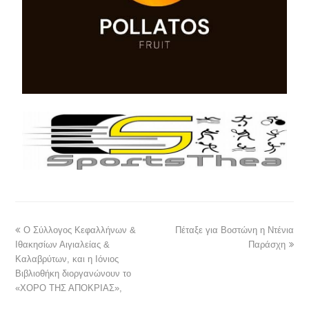
Ο Σύλλογος Κεφαλλήνων &
Πέταξε για Βοστώνη η Ντένια
Ιθακησίων Αιγιαλείας &
Παράσχη
Καλαβρύτων, και η Ιόνιος
Βιβλιοθήκη διοργανώνουν το
«ΧΟΡΟ ΤΗΣ ΑΠΟΚΡΙΑΣ»,