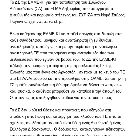
Το ΔΣ της ΕΛΜΕ-ΚΙ για την τοποθέτηση του Συλλόγου
Διδασκόντων (ΣΔ) του ΕΠΑΛ Ληξουρίου, που υπογράφει ο
Διευθυντής και κορυφαίο στέλεχος του ΣΥΡΙΖΑ στο Νομό Σπύρος
Παγώνης, έχει να πει τα εξής:
Είναι καθήκον της ΕΛΜΕ-ΚΙ να σταθεί αρωγός στα δικαιώματα
κάθε συνάδελφου, μόνιμου και αναπληρωτή (ή εν δυνάμει
αναπληρωτή), αυτό έγινε και με την περίπτωση συναδέλφου
αναπληρωτή ΤΕ που παραμένει στην ανεργία εξαιτίας των
μεθοδεύσεων που έγιναν σε βάρος του. Το ΔΣ της ΕΛΜΕ-ΚΙ
πάλεψε την ομόφωνη απόφαση της προτελευταίας ΓΣ της
Ένωσής μας που έγινε στο Αργοστόλι, σχετικά με το κενό του ΤΕ
στο ΕΠΑΛ Ληξουρίου και την προώθησε στην ΟΛΜΕ. Σε αυτήν τη
ΓΣ η κάθε συνδικαλιστική δύναμη όφειλε να δώσει το «παρών»
και, φυσικά, ο καθένας μπορούσε να καταθέσει την άποψή του.
Οι απόντες ας απολογηθούν οι ίδιοι για την απουσία τους.
Το ΔΣ δεν υιοθετεί θέσεις και πρακτικές που οδηγούν στη
σταδιακή απαξίωση και κατάργηση του κλάδου των ΤΕ από τα
σχολεία, ανεξάρτητα αν αυτό είναι θέση ενός Διευθυντή ή ενός
Συλλόγου Διδασκόντων. Ο δρόμος των καταργήσεων ειδικοτήτων
και οργανικών θέσεων είναι ολισθηρός και δεν έχει καμιά