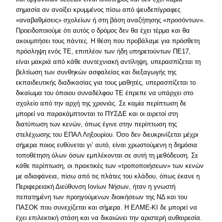
σημασία αν ανοίξει κρυμμένος πίσω από ψευδεπίγραφες
«αναβαθμίσεις» σχολείων ή στη βάση αναζήτησης «προσόντων».
Προειδοποιούμε ότι αυτός ο δρόμος δεν θα έχει τέρμα και θα
ακουμπήσει τους πάντες. Η θέση που προβάλαμε για πρόσθετη
πρόσληψη ενός ΤΕ, επιπλέον των ήδη υπηρετούντων ΠΕ17,
είναι μακριά από κάθε συντεχνιακή αντίληψη, υπερασπίζεται τη
βελτίωση των συνθηκών ασφαλείας και διεξαγωγής της
εκπαιδευτικής διαδικασίας για τους μαθητές, υπερασπίζεται το
δικαίωμα του όποιου συναδέλφου ΤΕ έπρεπε να υπάρχει στο
σχολείο από την αρχή της χρονιάς. Σε καμία περίπτωση δε
μπορεί να παρακάμπτονται το ΠΥΣΔΕ και οι αιρετοί στη
διατύπωση των κενών, όπως έγινε στην περίπτωση της
στελέχωσης του ΕΠΑΛ Ληξουρίου. Όσο δεν διευκρινίζεται μέχρι
σήμερα ποιος ευθύνεται γι’ αυτό, είναι χρωστούμενη η δημόσια
τοποθέτηση όλων όσων εμπλέκονται σε αυτή τη μεθόδευση. Σε
κάθε περίπτωση, οι πρακτικές των «τροποποιήσεων» των κενών
με αδιαφάνεια, πίσω από τις πλάτες του κλάδου, όπως έκανε η
Περιφερειακή Διεύθυνση Ιονίων Νήσων, ήταν η γνωστή
πεπατημένη των προηγούμενων διοικήσεων της ΝΔ και του
ΠΑΣΟΚ που συνεχίζεται και σήμερα. Η ΕΛΜΕ-ΚΙ δε μπορεί να
έχει επιλεκτική στάση και να δικαιώνει την αριστερή αυθαιρεσία.