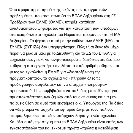
Όσο αφορά τη μεταφορά «της εικόνας των πραγματικών
προβλημάτων που αντιμετωπίζει το ΕΠΑΛ Ληξουρίου» στη ΓΣ
Προέδρων των ΕΛΜΕ (ΟΛΜΕ), υπήρξε κατάθεση
αναλυτικότατου ψηφίσματος για την κατάσταση των υποδομών
στα σεισμόπληκτα σχολεία του Νομού και προφανώς στο ΕΠΑΛ
Ληξουρίου. Το ψήφισμα αυτό με την ευθύνη των ΔΑΚΕ (ΝΔ) και
ΣΥΝΕΚ (ΣΥΡΙΖΑ) δεν υπερψηφίστηκε. Πώς είναι δυνατόν μέχρι
πέρσι να μιλάμε μαζί με το Διευθυντή και το ΣΔ του ΕΠΑΛ για
«σχολεία σφαγεία», να κινητοποιούμαστε διεκδικώντας δεύτερο
καθηγητή στα εργαστήρια ανεξάρτητα από αριθμό μαθητών και
φέτος να εγκαλείται η ΕΛΜΕ για «διαστρέβλωση της
πραγματικότητας», τα σχολεία να «πληρούν όλες τις
προδιαγραφές ασφαλείας» και να υπάρχει «πληρότητα»
προσωπικού; Πώς συμβιβάζεται να παλεύεις με «σθένος» για
την αποκατάσταση των ζημιών από τους σεισμούς και να μην
παίρνεις θέση σε αυτό που εκστόμισε ο κ. Υπουργός της Παιδείας
ότι «δε μπορεί να ασχολείται εφ΄ όρου ζωής με τους παλιούς
σεισμόπληκτους», ότι «δεν υπάρχουν λεφτά για νέα σχολεία»;
Και όλα αυτά, την στιγμή που το ΕΠΑΛ Ληξουρίου είναι εκτός των
εγκαταστάσεών του και εκκρεμεί πρώτα –πρώτα η κατεδάφιση