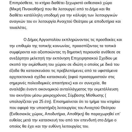
Επιπρόσθετα, το κτήριο διαθέτει ξεχωριστό εκθεσιακό χώρο
(Μικρή Πινακοθήκη) που θα λειτουργεί από το Δήμο και θα
διαθέτει κατάλληλη υποδομή για την κάλυψη των λειτουργικών
αναγκών του εν λειτουργία Ανοιχτού Θεάτρου με αποδυτήρια και
τουαλέτες.
Ο Δήμος Αργοστολίου εκπληρώνοντας τις προσδοκίες και
την επιθυμία της τοπικής κοινωνίας, προασπίζοντας τα τοπικά
συμφέροντα και αξιοποιώντας τη δημοτική περιουσία ανέθεσε σε
ανεξάρτητο μελετητή την εκπόνηση Επιχειρησιακού Σχεδίου με
σκοπό την εκμίσθωση του χώρου σε ιδιώτη ο οποίος με δικά του
έξοδα θα κατασκευάσει τις προβλεπόμενες από τα υφιστάμενα
αρχιτεκτονικά σχέδια κατασκευές (αφού προσαρμοστούν στις
σημερινές πολεοδομικές απαιτήσεις) και εν συνεχεία, θα
αναλάβει έναντι οικονομικού ανταλλάγματος την εκμετάλλευση
του ακινήτου μέσω μακροχρόνιας Σύμβασης Μίσθωσης (
υπολογίζεται για 25 έτη). Επισημαίνεται ότι το τμήμα του κτηρίου
που αφορά την υποστήριξη λειτουργίας του Ανοιχτού Θεάτρου
(Εκθεσιακός χώρος, Αποδυτήρια, Αποθήκη) θα παραχωρηθεί επ’
ευθείας μετά την κατασκευή του από τον επενδυτή στο Δήμο ο
οποίος θα έχει και την ευθύνη λειτουργίας του.