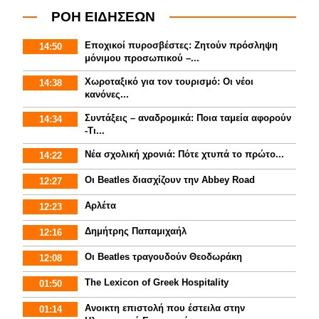
ΡΟΗ ΕΙΔΗΣΕΩΝ
Εποχικοί πυροσβέστες: Ζητούν πρόσληψη
14:50
μόνιμου προσωπικού –...
Χωροταξικό για τον τουρισμό: Οι νέοι
14:38
κανόνες...
Συντάξεις – αναδρομικά: Ποια ταμεία αφορούν
14:34
-Τι...
Νέα σχολική χρονιά: Πότε χτυπά το πρώτο...
14:22
Οι Beatles διασχίζουν την Abbey Road
12:27
Αρλέτα
12:23
Δημήτρης Παπαμιχαήλ
12:16
Οι Beatles τραγουδούν Θεοδωράκη
12:08
The Lexicon of Greek Hospitality
01:50
Aνοικτη επιστολή που έστειλα στην
01:14