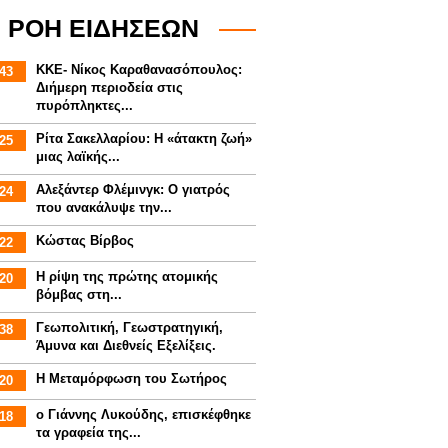
ΡΟΗ ΕΙΔΗΣΕΩΝ
ΚΚΕ- Νίκος Καραθανασόπουλος:
43
Διήμερη περιοδεία στις
πυρόπληκτες...
Ρίτα Σακελλαρίου: Η «άτακτη ζωή»
25
μιας λαϊκής...
Αλεξάντερ Φλέμινγκ: Ο γιατρός
24
που ανακάλυψε την...
Κώστας Βίρβος
22
Η ρίψη της πρώτης ατομικής
20
βόμβας στη...
Γεωπολιτική, Γεωστρατηγική,
38
Άμυνα και Διεθνείς Εξελίξεις.
Η Μεταμόρφωση του Σωτήρος
20
ο Γιάννης Λυκούδης, επισκέφθηκε
18
τα γραφεία της...