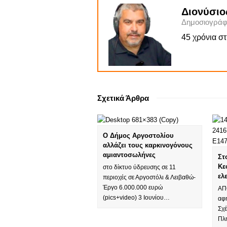
Διονύσιο
Δημοσιογράφ
45 χρόνια σ
Σχετικά Άρθρα
Ο Δήμος Αργοστολίου
αλλάζει τους καρκινογόνους
αμιαντοσωλήνες
Στ
Κε
στο δίκτυο ύδρευσης σε 11
ελ
περιοχές σε Αργοστόλι & Λειβαθώ-
Έργο 6.000.000 ευρώ
ΑΠ
(pics+video) 3 Ιουνίου…
αφή
Σχέ
Πλ