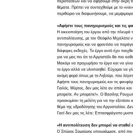
περιστάσεων και να αφήσουμε στην άκρη τ
θέματα. Πρέπει να συνταχθούμε με το «ναι» 
περιθώριο να διαφωνήσουμε, να μεμψιμοιρο
«Αφήστε τους πανηγυρισμούς και τις φ
Η οικειοποίηση του έργου από την πλευρά 
αντιπολίτευσης, με τον Θεόφιλο Μιχαλάτο 
πανηγυρισμούς και να φροντίσει να παράγε
διάφορες εκδοχές. Το έργο αυτό έχει παιχ
για να μας πει ότι το Αργοστόλι θα πιει 
Μακάρι να προχωρήσει το έργο και να γίνει
το έργο αλλά να υλοποιηθεί. Εύχομαι να γίν
ακόμη φορά όπως με το Ληξούρι, που λέγατε
Αφήστε τους πανηγυρισμούς και τις φανφάρ
Γιαλός, Μύρτος, δεν μας λέτε αν σπάνε και
μπορείτε. Αν μπορείτε!». Ο Βασίλης Ρουχω
προσκομίσει τη μελέτη για να την εξετάσει 
θέμα της υδροδότησης του Αργοστολίου. Δεν
Γιατί δεν μας τις λέτε; Επτασφράγιστο μυστι
«Η αντιπολίτευση δεν μπορεί να σταθεί
Ο Σπύρος Σαμούρης υπογράμμισε, από την πλ