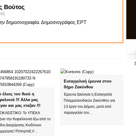
ς Βούτος
ος
την δημοσιογραφία. Δημοσιογράφος ΕΡΤ
Εισαγγελική έρευνα στον
δήμο Ζακύνθου
ο έλεος του θεού η
Έρευνα ξεκίνησε η Εισαγγελία
φαλονιά !!! Αλλα μας
Πλημμελειοδικών Ζακύνθου για
εγαν και μας εταζαν !!!
13 έργα του Δήμου, μετά από
παραγγελία του…
ΟΚΛΕΙΣΤΙΚΟ: Το ΥΠΕΚΑ
νει την Κεφαλλονιά έξω από το
διο Διαχείρισης Κινδύνων
ημμύρας! Ρεπορτάζ //…