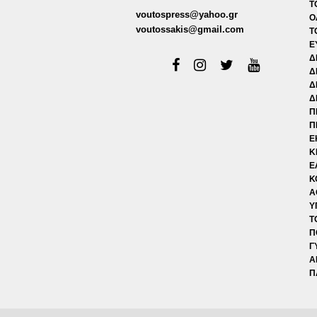
Τ
voutospress@yahoo.gr
Ο
voutossakis@gmail.com
Τ
Ε
Δ
Δ
Δ
Δ
Π
Π
Ε
Κ
Ε
Κ
Α
Υ
Τ
Π
Γ
Α
Π