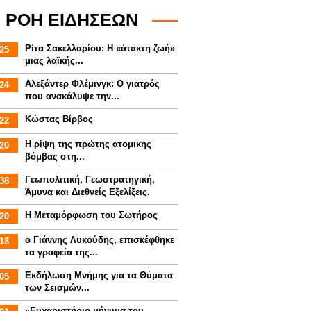
ΡΟΗ ΕΙΔΗΣΕΩΝ
Ρίτα Σακελλαρίου: Η «άτακτη ζωή»
25
μιας λαϊκής...
Αλεξάντερ Φλέμινγκ: Ο γιατρός
24
που ανακάλυψε την...
Κώστας Βίρβος
22
Η ρίψη της πρώτης ατομικής
20
βόμβας στη...
Γεωπολιτική, Γεωστρατηγική,
38
Άμυνα και Διεθνείς Εξελίξεις.
Η Μεταμόρφωση του Σωτήρος
20
ο Γιάννης Λυκούδης, επισκέφθηκε
18
τα γραφεία της...
Εκδήλωση Μνήμης για τα Θύματα
05
των Σεισμών...
«Ευχαριστήριο μήνυμα του