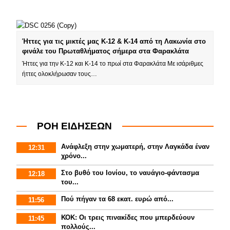
Ήττες για τις μικτές μας Κ-12 & Κ-14 από τη Λακωνία στο
φινάλε του Πρωταθλήματος σήμερα στα Φαρακλάτα
Ήττες για την Κ-12 και Κ-14 το πρωί στα Φαρακλάτα Με ισάριθμες
ήττες ολοκλήρωσαν τους…
ΡΟΗ ΕΙΔΗΣΕΩΝ
Ανάφλεξη στην χωματερή, στην Λαγκάδα έναν
12:31
χρόνο...
Στο βυθό του Ιονίου, το ναυάγιο-φάντασμα
12:18
του...
Πού πήγαν τα 68 εκατ. ευρώ από...
11:56
ΚΟΚ: Οι τρεις πινακίδες που μπερδεύουν
11:45
πολλούς...