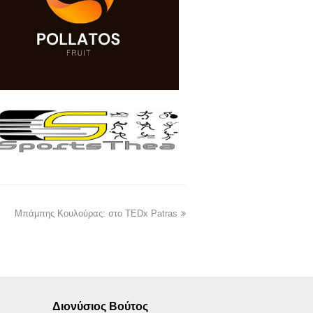
Μπάμπης Κουλούρας: στο TEDx Patras
Διονύσιος Βούτος