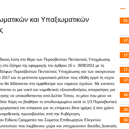
ωματικών και Υπαξιωματικών
01:
ς
17:
17:
 δίκαιη λύση στο θέμα των Πυροσβεστών Πενταετούς Υποχρέωσης
στο ζήτημα της εφαρμογής του άρθρου 15 ν. 3938/2011 με τη
17:
δέλφων Πυροσβεστών Πενταετούς Υποχρέωσης και των οικογενειών
 2017 και το μετέπειτα εργασιακό μέλλον τους εδόθη αργά τη νύχτα
17:
που θα διδάσκεται στα αμφιθέατρα των νομικών σχολών. Με κανόνες
έπονται εν μια νυκτί και νομοθετικές εξουσιοδοτήσεις απαραίτητες για
16:
κησης να υποκαθίστανται από Δελτία Τύπου, το μόνο που μένει να
η Θεία Χάρη να βοηθήσει το αποδυναμωμένο κατά το 1/3 Πυροσβεστικό
ιχειρησιακή του επάρκεια για τις επόμενες δέκα ημέρες ή όσο χρόνο
16:
 νομοθετικής πρωτοβουλίας από την Κυβέρνηση.
ρίου Ειδικού Γραμματέα του Σώματος Επιθεωρητών Ελεγκτών
16:
πρωτοτυπιών που λαμβάνουν χώρα και υποχρεώνουν δεκάδες Διοικητές