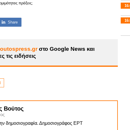
μιμότητας πράξεις;
16:
16:
Share
outospress.gr
στο Google News και
ς τις ειδήσεις
Ν
ς Βούτος
ος
την δημοσιογραφία. Δημοσιογράφος ΕΡΤ