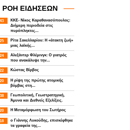
ΡΟΗ ΕΙΔΗΣΕΩΝ
ΚΚΕ- Νίκος Καραθανασόπουλος:
43
Διήμερη περιοδεία στις
πυρόπληκτες...
Ρίτα Σακελλαρίου: Η «άτακτη ζωή»
25
μιας λαϊκής...
Αλεξάντερ Φλέμινγκ: Ο γιατρός
24
που ανακάλυψε την...
Κώστας Βίρβος
22
Η ρίψη της πρώτης ατομικής
20
βόμβας στη...
Γεωπολιτική, Γεωστρατηγική,
38
Άμυνα και Διεθνείς Εξελίξεις.
Η Μεταμόρφωση του Σωτήρος
20
ο Γιάννης Λυκούδης, επισκέφθηκε
18
τα γραφεία της...