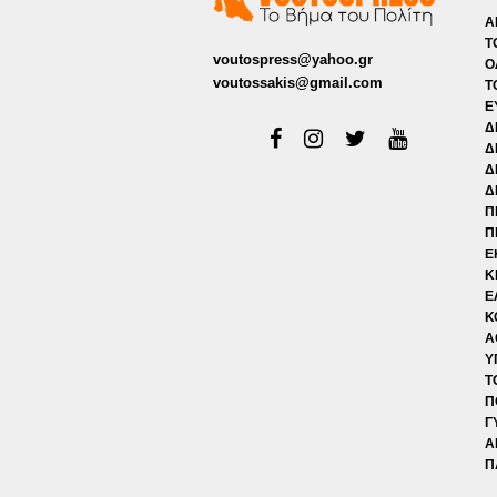
Α
Τ
voutospress@yahoo.gr
Ο
voutossakis@gmail.com
Τ
Ε
Δ
Δ
Δ
Δ
Π
Π
Ε
Κ
Ε
Κ
Α
Υ
Τ
Π
Γ
Α
Π